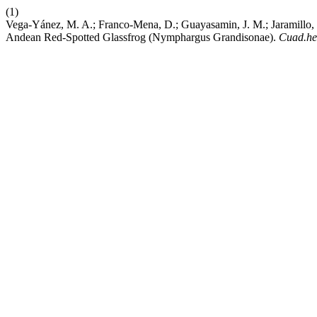
(1)
Vega-Yánez, M. A.; Franco-Mena, D.; Guayasamin, J. M.; Jaramillo, E.
Andean Red-Spotted Glassfrog (Nymphargus Grandisonae).
Cuad.he