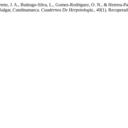
to, J. A., Buitrago-Silva, L., Gomez-Rodriguez, O. N., & Herrera-Pac
 Salgar, Cundinamarca.
Cuadernos De Herpetología.
,
40
(1). Recuperado