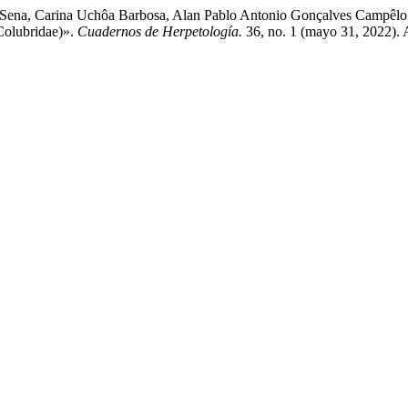
e Sena, Carina Uchôa Barbosa, Alan Pablo Antonio Gonçalves Campêlo
Colubridae)».
Cuadernos de Herpetología.
36, no. 1 (mayo 31, 2022). 