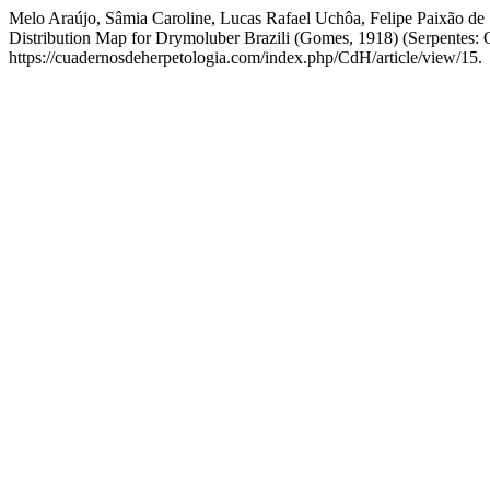
Melo Araújo, Sâmia Caroline, Lucas Rafael Uchôa, Felipe Paixão d
Distribution Map for Drymoluber Brazili (Gomes, 1918) (Serpentes: 
https://cuadernosdeherpetologia.com/index.php/CdH/article/view/15.