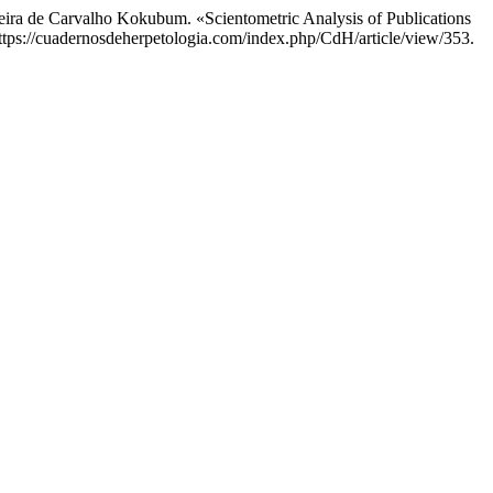
eira de Carvalho Kokubum. «Scientometric Analysis of Publications
ttps://cuadernosdeherpetologia.com/index.php/CdH/article/view/353.