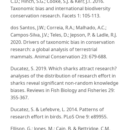
C.D.; Hinch, S.G.; Cooke, S.J. & Kerr, J.T. 2016.
Taxonomic bias and international biodiversity
conservation research. Facets 1: 105-113.
dos Santos, J.W.; Correia, R.A.; Malhado, A.C.;
Campos-Silva, J.V.; Teles, D.; Jepson, P. & Ladle, R.J.
2020. Drivers of taxonomic bias in conservation
research: a global analysis of terrestrial
mammals. Animal Conservation 23: 679-688.
Ducatez, S. 2019. Which sharks attract research?
analyses of the distribution of research effort in
sharks reveal significant non-random knowledge
biases. Reviews in Fish Biology and Fisheries 29:
355-367.
Ducatez, S. & Lefebvre, L. 2014. Patterns of
research effort in birds. PLoS One 9: e89955.
Ellison, G.; Jones, M.; Cain, B. & Bettridge, C.M.