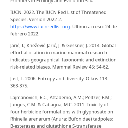
Frontiers in Ecology and Evolution 5: 41.
IUCN. 2022. The IUCN Red List of Threatened
Species. Version 2022-2.
https://www.iucnredlist.org
. Último acceso: 24 de
febrero 2022.
Jarić, I.; Knežević-Jarić, J. & Gessner, J. 2014. Global
effort allocation in marine mammal research
indicates geographical, taxonomic and extinction
risk-related biases. Mammal Review 45: 54-62.
Jost, L. 2006. Entropy and diversity. Oikos 113:
363-375.
Lajmanovich, R.C.; Attademo, A.M.; Peltzer, P.M.;
Junges, C.M. & Cabagna, M.C. 2011. Toxicity of
four herbicide formulations with glyphosate on
Rhinella arenarum (Anura: Bufonidae) tadpoles:
B-esterases and glutathione S-transferase