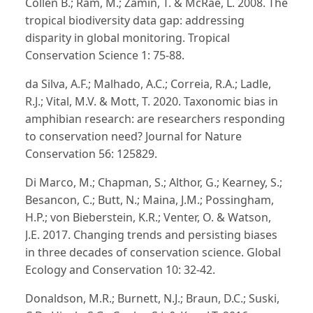
Collen B.; Ram, M.; Zamin, T. & McRae, L. 2008. The
tropical biodiversity data gap: addressing
disparity in global monitoring. Tropical
Conservation Science 1: 75-88.
da Silva, A.F.; Malhado, A.C.; Correia, R.A.; Ladle,
R.J.; Vital, M.V. & Mott, T. 2020. Taxonomic bias in
amphibian research: are researchers responding
to conservation need? Journal for Nature
Conservation 56: 125829.
Di Marco, M.; Chapman, S.; Althor, G.; Kearney, S.;
Besancon, C.; Butt, N.; Maina, J.M.; Possingham,
H.P.; von Bieberstein, K.R.; Venter, O. & Watson,
J.E. 2017. Changing trends and persisting biases
in three decades of conservation science. Global
Ecology and Conservation 10: 32-42.
Donaldson, M.R.; Burnett, N.J.; Braun, D.C.; Suski,