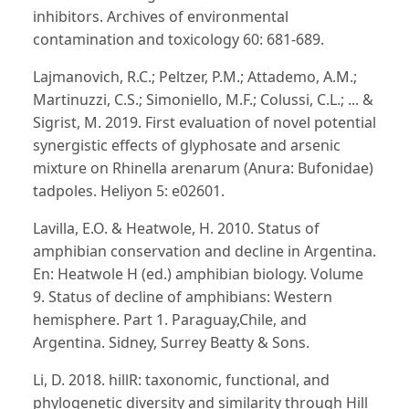
inhibitors. Archives of environmental
contamination and toxicology 60: 681-689.
Lajmanovich, R.C.; Peltzer, P.M.; Attademo, A.M.;
Martinuzzi, C.S.; Simoniello, M.F.; Colussi, C.L.; ... &
Sigrist, M. 2019. First evaluation of novel potential
synergistic effects of glyphosate and arsenic
mixture on Rhinella arenarum (Anura: Bufonidae)
tadpoles. Heliyon 5: e02601.
Lavilla, E.O. & Heatwole, H. 2010. Status of
amphibian conservation and decline in Argentina.
En: Heatwole H (ed.) amphibian biology. Volume
9. Status of decline of amphibians: Western
hemisphere. Part 1. Paraguay,Chile, and
Argentina. Sidney, Surrey Beatty & Sons.
Li, D. 2018. hillR: taxonomic, functional, and
phylogenetic diversity and similarity through Hill