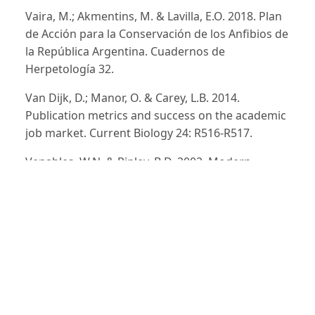
Vaira, M.; Akmentins, M. & Lavilla, E.O. 2018. Plan
de Acción para la Conservación de los Anfibios de
la República Argentina. Cuadernos de
Herpetología 32.
Van Dijk, D.; Manor, O. & Carey, L.B. 2014.
Publication metrics and success on the academic
job market. Current Biology 24: R516-R517.
Venables, W.N. & Ripley, B.D. 2002. Modern
Applied Statistics with S, Fourth edition. Springer,
New York.
Wickham, H. 2016. ggplot2: Elegant Graphics for
Data Analysis. Springer-Verlag New York.
Wickham, H.; Averick, M.; Bryan, J.; Chang, W.;
McGowan, L.D.A.; François, R.; ... & Yutani, H. 2019.
Welcome to the Tidyverse. Journal of open source