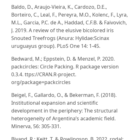
Baldo, D., Araujo-Vieira, K., Cardozo, D.E.,
Borteiro, C., Leal, F., Pereyra, M.O., Kolenc, F., Lyra,
M.L., Garcia, P.C. de A., Haddad, C.F.B. & Faivovich,
J. 2019. A review of the elusive bicolored iris
Snouted Treefrogs (Anura: Hylidae:Scinax
uruguayus group). PLoS One 14: 1-45.
Bedward, M.; Eppstein, D. & Menzel, P. 2020.
packcircles: Circle Packing. R package version
0.3.4. ttps://CRAN.R-project.
org/package=packcircles
Beigel, F., Gallardo, O., & Bekerman, F. (2018).
Institutional expansion and scientific
development in the periphery: The structural
heterogeneity of Argentina’s academic field.
Minerva, 56: 305-331.
Bivand, R.; Keitt, T. & Rowlingson, B. 2022. rgdal: